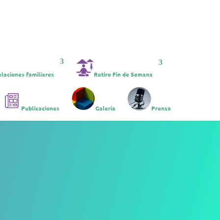
laciones familiares
Retiro Fin de Semana
Publicaciones
Galería
Prensa
del