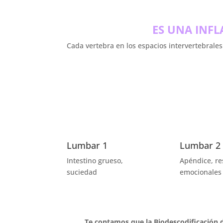
ES UNA INF
Cada vertebra en los espacios intervertebral
Lumbar 1
Lumbar 2
Intestino grueso,
Apéndice, re
suciedad
emocionales
Te contamos que la Biodescodificación