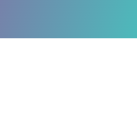
Lumbago
IFICACIÓN
ontrar dicha emoción que
psíquicos. Además,
yección de pensamientos en
e contamos que
la
basa en la búsqueda de
s incomodos. Para tener
en general puede visitar