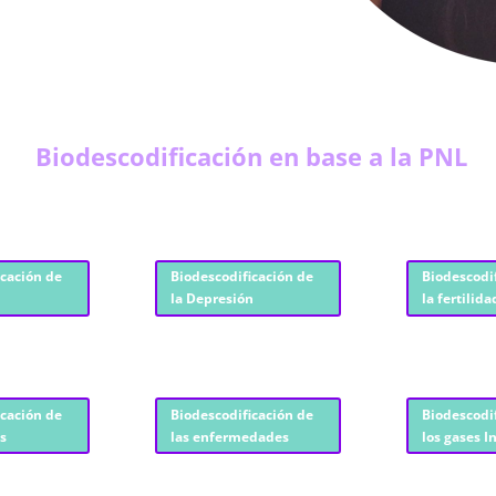
Biodescodificación en base a la PNL
icación de
Biodescodificación de
Biodescodi
la Depresión
la fertilida
icación de
Biodescodificación de
Biodescodi
es
las enfermedades
los gases I