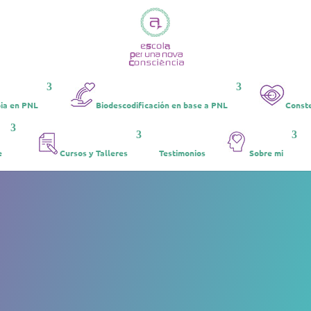
ia en PNL
Biodescodificación en base a PNL
Conste
e
Cursos y Talleres
Testimonios
Sobre mi
Terapia de
odescodificación 