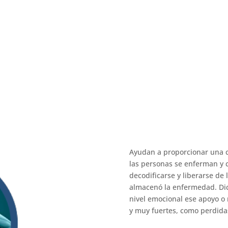
 LA BIODESCODIFICACIÓN EN MOL
usca ayudar a investigar y descubrir los conflictos que generan
Ayudan a proporcionar una 
las personas se enferman y
decodificarse y liberarse d
almacenó la enfermedad. Dic
nivel emocional ese apoyo o 
y muy fuertes, como perdida