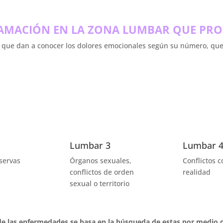
LAMACIÓN EN LA ZONA LUMBAR QUE PR
es que dan a conocer los dolores emocionales según su número, qu
Lumbar 3
Lumbar 
servas
Órganos sexuales,
Conflictos c
conflictos de orden
realidad
sexual o territorio
 de las enfermedades se basa en la búsqueda de estas por medio