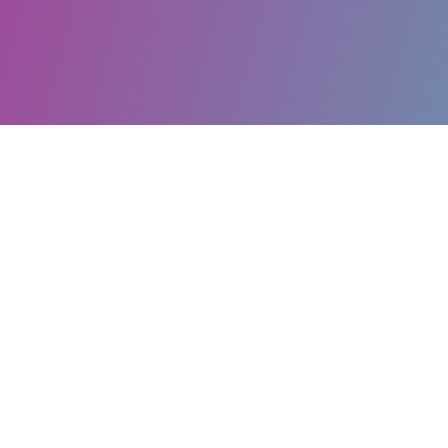
TERAPIA EN BIODESCOD
El propósito de nuestras sesiones será enc
hace que haya malestar, síntomas físicos o 
reconocemos que el diario vivir es una pro
conjunto a emociones que estos causan. T
Biodescodificación
de las enfermedades se 
estas por medio de síntomas o pensamiento
mayor información de la Biodescodificación 
nuestro artículo
aquí
.