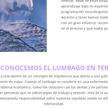
familiar, debe de estar dis
aprendizaje bajo mi experie
programación neurolingüísti
derecho a tener bienes mate
con un gran esfuerzo, recon
en el proceso y que nadie pu
CONOCEMOS EL LUMBAGO EN TER
 está dentro de un concepto de impotencia que afecta a una parte 
iento de culpa. Cuando el lumbago se convierte en una enfermedad
 problema económico, como me relaciono con los demás y mi person
 ser personas que se sobrecargan de trabajo y presión, más de la 
 demasiada responsabilidad sobre nuestras espaldas revela un af
inferioridad.