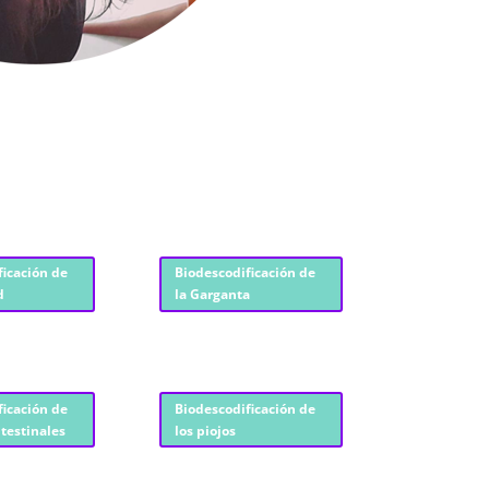
ficación de
Biodescodificación de
d
la Garganta
ficación de
Biodescodificación de
ntestinales
los piojos