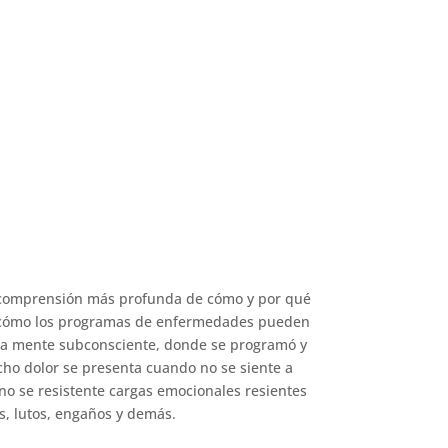
ESTIAS LUMBARES
 estrés, que provocan dolor y enfermedad
comprensión más profunda de cómo y por qué
 cómo los programas de enfermedades pueden
e la mente subconsciente, donde se programó y
ho dolor se presenta cuando no se siente a
no se resistente cargas emocionales resientes
s, lutos, engaños y demás.