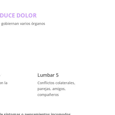
ODUCE DOLOR
e gobiernan varios órganos
4
Lumbar 5
on la
Conflictos colaterales,
parejas, amigos,
compañeros
 de síntomas o pensamientos incomodos.