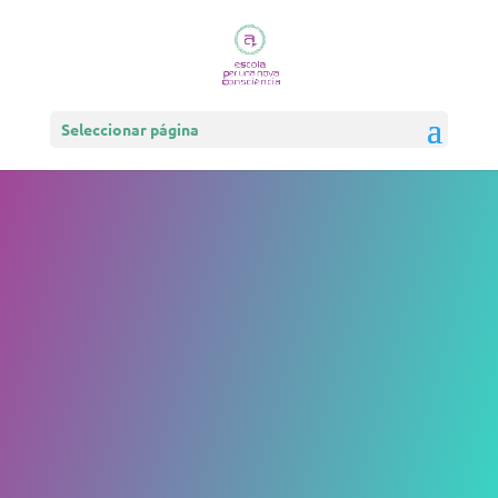
Seleccionar página
Terapia de
Biodescodific