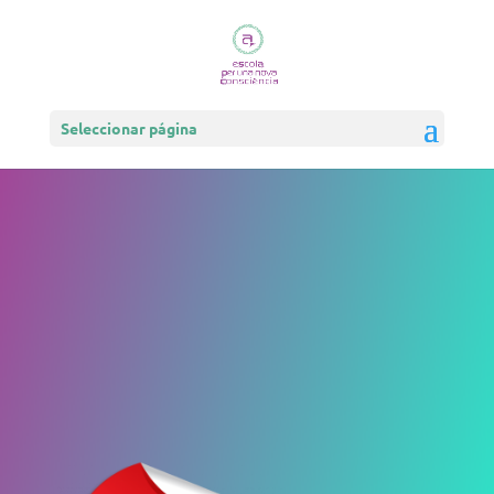
Seleccionar página
CENAS TEMÁTICAS
TRANSFORMADORAS
Una Debilidad transformada en
una Fortaleza
Alquímia
Emociones &
Gastronomía