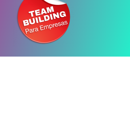
Las Cenas
Temáticas
transformadoras:
¿Qué es y a quien
van dirigidas?