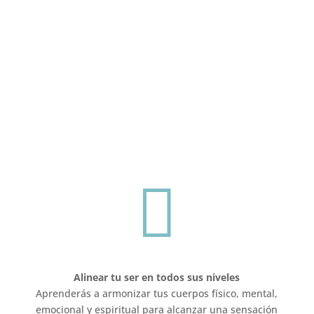
Objetivos de las Vacaciones
Chamánicas
Este viaje espiritual tiene como propósito principal
ayudarte a reconectar contigo mismo y con la
energía de la naturaleza. A través de experiencias
vivenciales y herramientas chamánicas,
trabajaremos en los siguientes objetivos:

Alinear tu ser en todos sus niveles
Aprenderás a armonizar tus cuerpos físico, mental,
emocional y espiritual para alcanzar una sensación