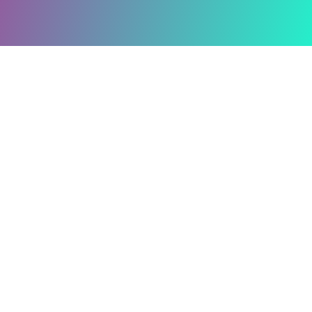
Transformación
Vive unas Vacaciones Chamánicas, donde el
descanso se une con el crecimiento espiritual y
la conexión con la naturaleza.
Estas vacaciones chamánicas son mucho más que
un simple retiro: son una experiencia profunda
diseñada para reconectar contigo mismo, liberar
bloqueos emocionales y redescubrir tu esencia
espiritual. En un entorno tranquilo y rodeado de
naturaleza, te sumergirás en prácticas
ancestrales y dinámicas transformadoras que
despertarán tu poder interior y renovarán tu
energía.