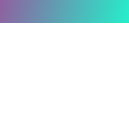
QUE SON LAS
CONSTELACIONES
FAMILIARES
A través de la programación neurolingüística o
P.N.L, se busca realizar un
desprendimiento de
vida pasada
o desanclar raíces que han
provocado un bloqueo emocional a lo largo de los
años. Estos bloqueos emocionales son
consecuencia de conflictos como: violencia
familiar o doméstica, fallecimiento temprano de
los padres e hijos, separaciones, violaciones,
abortos, entre otros. La
terapia P.N.L
busca sanar