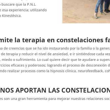
o buscare que la P.N.L
 esa experiencia; utilizando
o Kinestésica.
ite la terapia en constelaciones f
tema de creencias que se ha ido instaurando por la familia o la gen
de terapia y reducir el nivel de ansiedad, e ir sintiéndose cada ve
, miedo o sufrimiento. Lo cual quiere decir que te ayudare a sup
ejercicios eficaces y poderosos; logrando el proceso de desconexió
ndo realizar procesos como la hipnosis clínica, neurofeedback, cohe
 NOS APORTAN LAS CONSTELACION
es son una gran herramienta para mejorar nuestras relaciones socia