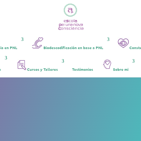
ia en PNL
Biodescodificación en base a PNL
Conste
e
Cursos y Talleres
Testimonios
Sobre mi