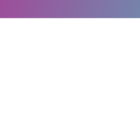
QUE SON LAS CONSTEL
FAMILIARES
A través de la programación neurolingüística
un
desprendimiento de vida pasada
o des
provocado un bloqueo emocional a lo largo 
emocionales son consecuencia de conflictos 
doméstica, fallecimiento temprano de los pa
violaciones, abortos, entre otros. La
terapia
ansiedad, ataques de nervios, timidez, intro
y temores causados por momentos marcado
persona, dejándole una herida en su pensa
En la puesta en práctica se pretende conseg