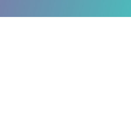
ACIONES
 o P.N.L, se busca realizar
anclar raíces que han
de los años. Estos bloqueos
como: violencia familiar o
dres e hijos, separaciones,
 P.N.L
busca sanar la
versión, inseguridad, fobias
s en el pasado de cada
miento.
uir el olvido de ese pasado